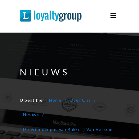
Spaarsystemen
Spaarprogramma
Over Ons
Support
Contact
NIEUWS
Demo
U bent hier:
Home
Over Ons
Nieuws
De Vriendenpas van Bakkerij Van Vessem