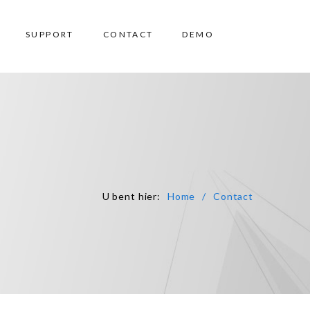
SUPPORT
CONTACT
DEMO
U bent hier
:
Home
Contact