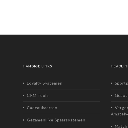
HANDIGE LINKS
HEADLIN
Loyalty Systemen
Sport
CRM Tools
Geaut
Cadeaukaarten
Vergoe
Amstelv
Gezamenlijke Spaarsystemen
Match: