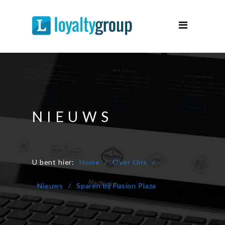
Spaarsystemen
Spaarprogramma
Over Ons
Support
Contact
NIEUWS
Demo
U bent hier:
Home
Over Ons
Nieuws
Sparen bij Fusion Plaza