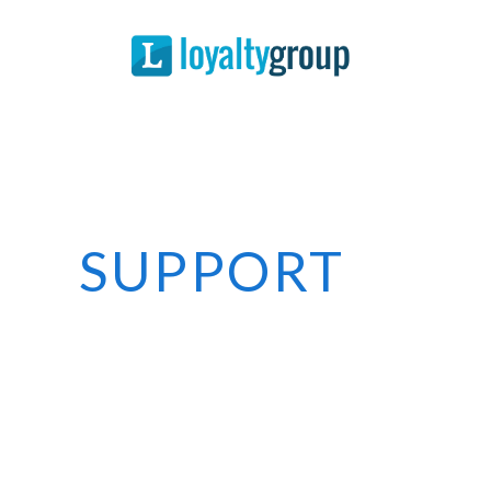
Spaarsystemen
Spaarprogramma
Over Ons
Support
Contact
SUPPORT
Demo