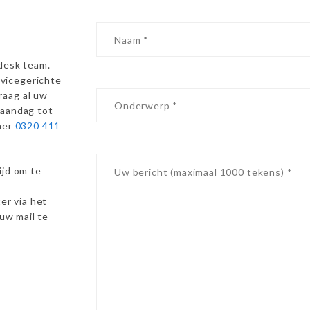
desk team.
vicegerichte
raag al uw
maandag tot
mer
0320 411
ijd om te
er via het
 uw mail te