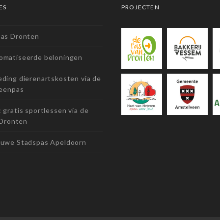
ES
PROJECTEN
pas Dronten
omatiseerde beloningen
ding dierenartskosten via de
eenpas
 gratis sportlessen via de
 Dronten
euwe Stadspas Apeldoorn